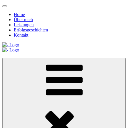
Home
Über mich
Leistungen
Erfolgsgeschichten
Kontakt
Zum
Inhalt
springen
Zum
Inhalt
springen